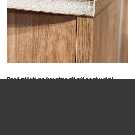
Proč záleží na hmotnosti při cestování
obytným vozem
Při cestování obytným vozem se počítá každý kilogram. Většina
standardních obytných vozů se při plném naložení cestujícími,
vodou, vybavením a osobními věcmi blíží kritickému
hmotnostnímu limitu 3 500 kg nebo jej překračuje. Technologie
AIR Technology™ společnosti Robeta vám pomůže se tomu