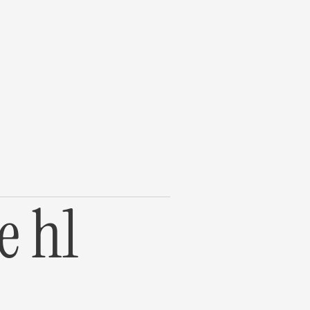
te il
e h1