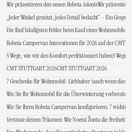
Wir präsentieren den neuen Robeta Adonis
Wir präsentiere
„Jeder Winkel genutzt, jedes Detail bedacht“ – Ein Gesprä
Die fünf häufigsten Fehler beim Kauf eines Wohnmobils u
Robeta Campervan Innovationen für 2026 auf der CMT Stut
5 Wege, wie wir den Komfort perfektioniert haben
5 Wege, 
CMT STUTTGART 2026
CMT STUTTGART 2026
7 Geschenke für Wohnmobil-Liebhaber (auch wenn diese Pe
Wie Sie Ihr Wohnmobil für die Überwinterung vorbereiten
Wie Sie Ihren Robeta Campervan konfigurieren: 7 wichtige 
Vertraue deinen Träumen: Wie Noemi Žonta die Freiheit im