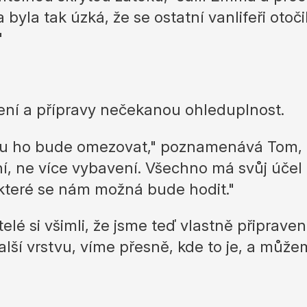
 byla tak úzká, že se ostatní vanlifeři otoči
"
lení a přípravy nečekanou ohleduplnost.
ru ho bude omezovat," poznamenává Tom, "a
ní, ne více vybavení. Všechno má svůj úče
které se nám možná bude hodit."
lé si všimli, že jsme teď vlastně připrave
lší vrstvu, víme přesně, kde to je, a může