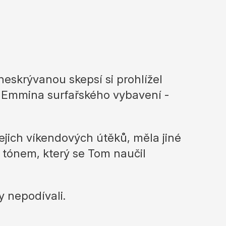
eskrývanou skepsí si prohlížel
le Emmina surfařského vybavení -
jich víkendových útěků, měla jiné
m tónem, který se Tom naučil
y nepodívali.