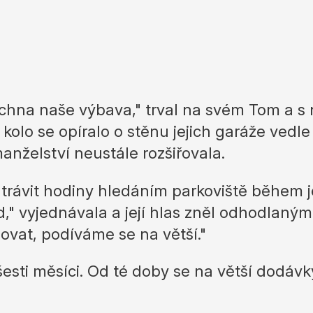
chna naše výbava," trval na svém Tom a s n
 kolo se opíralo o stěnu jejich garáže ved
manželství neustále rozšiřovala.
rávit hodiny hledáním parkoviště během je
d," vyjednávala a její hlas zněl odhodlaný
vat, podíváme se na větší."
esti měsíci. Od té doby se na větší dodávk