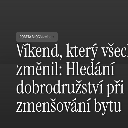
ROBETA BLOG
Viz více
Víkend, který vše
změnil: Hledání
dobrodružství při
zmenšování bytu