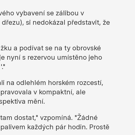
ujte
ého vybavení se zálibou v
dřezu), si nedokázal představit, že
ážku a podívat se na ty obrovské
je nyní s rezervou umístěno jeho
."
i na odlehlém horském rozcestí,
ipravovala v kompaktní, ale
rspektiva mění.
se tam dostat," vzpomíná. "Žádné
palivem každých pár hodin. Prostě