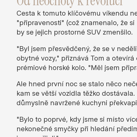
Od neochoty k revoluci
Cesta k tomuto klíčovému víkendu n
INFO@ROBETA.SI
INFO@ROBETA.SI
"připravenosti" (což znamenalo, že s
náš tý
by se jejich prostorné SUV zmenšilo.
"Byl jsem přesvědčený, že se v neděl
obytné vozy," přiznává Tom a otevírá 
prémiové horské kolo. "Měl jsem připra
Ale hned první noc se stalo něco ne
kam se větší vozidla těžko dostávala
důmyslně navržené kuchyni překvapivě 
"Bylo to poprvé, kdy jsme si místo ví
nekonečné smyčky při hledání předim