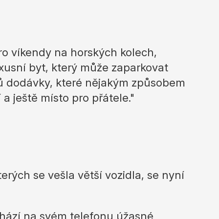
ro víkendy na horských kolech,
uxusní byt, který může zaparkovat
orů dodávky, které nějakým způsobem
 ještě místo pro přátele."
erých se vešla větší vozidla, se nyní
ochází na svém telefonu úžasné