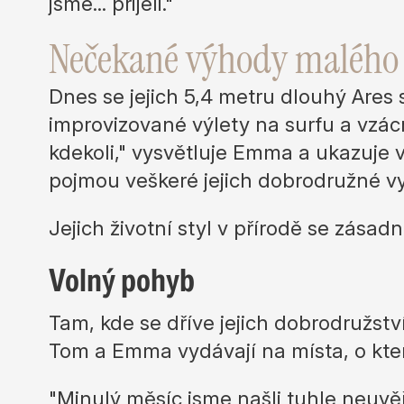
jsme... přijeli."
Nečekané výhody malého
Dnes se jejich 5,4 metru dlouhý Ares
improvizované výlety na surfu a vzácn
kdekoli," vysvětluje Emma a ukazuje 
pojmou veškeré jejich dobrodružné vyb
Jejich životní styl v přírodě se zásad
Volný pohyb
Tam, kde se dříve jejich dobrodružstv
Tom a Emma vydávají na místa, o který
"Minulý měsíc jsme našli tuhle neuvě