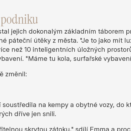
 podniku
 stal jejich dokonalým základním táborem p
é páteční útěky z města. "Je to jako mít l
více než 10 inteligentních úložných prost
avení. "Máme tu kola, surfařské vybavení a
ně změnil:
í soustředila na kempy a obytné vozy, do kt
ch dříve jen snili.
řitelnou skrytou zátoku," sdílí Emma a pr