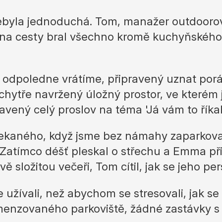
Kontakt
ebyla jednoduchá. Tom, manažer outdoorov
+386 30 730 900
+386 30 730 900
i na cesty bral všechno kromě kuchyňského 
m!
i odpoledne vrátíme, připravený uznat por
chytře navržený úložný prostor, ve kterém 
vený celý proslov na téma 'Já vám to říkal'
čekaného, když jsme bez námahy zaparkoval
. Zatímco déšť pleskal o střechu a Emma př
složitou večeři, Tom cítil, jak se jeho pe
ce užívali, než abychom se stresovali, jak 
enzovaného parkoviště, žádné zastávky s 