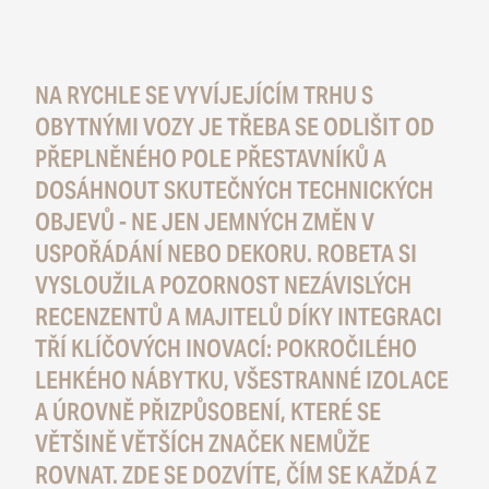
NA RYCHLE SE VYVÍJEJÍCÍM TRHU S
OBYTNÝMI VOZY JE TŘEBA SE ODLIŠIT OD
PŘEPLNĚNÉHO POLE PŘESTAVNÍKŮ A
DOSÁHNOUT SKUTEČNÝCH TECHNICKÝCH
OBJEVŮ - NE JEN JEMNÝCH ZMĚN V
USPOŘÁDÁNÍ NEBO DEKORU. ROBETA SI
VYSLOUŽILA POZORNOST NEZÁVISLÝCH
RECENZENTŮ A MAJITELŮ DÍKY INTEGRACI
TŘÍ KLÍČOVÝCH INOVACÍ: POKROČILÉHO
LEHKÉHO NÁBYTKU, VŠESTRANNÉ IZOLACE
A ÚROVNĚ PŘIZPŮSOBENÍ, KTERÉ SE
VĚTŠINĚ VĚTŠÍCH ZNAČEK NEMŮŽE
ROVNAT. ZDE SE DOZVÍTE, ČÍM SE KAŽDÁ Z