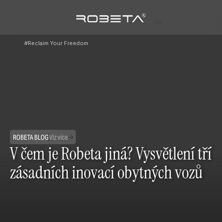
CS
#Reclaim Your Freedom
ROBETA BLOG
Viz více
V čem je Robeta jiná? Vysvětlení tří
zásadních inovací obytných vozů