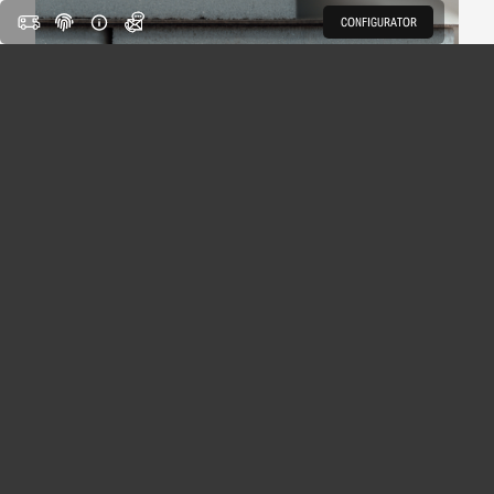
CONFIGURATOR
Hlavní výhody:
Celková hmotnost vozidla nepřekračuje 3
500 kg:
I plně vybavené dodávky Robeta
mohou převážet více nářadí, aniž by se
dostaly do vyšších kategorií silniční daně.
Lepší jízdní vlastnosti a až o 5 % nižší
spotřeba paliva:
Lehčí konstrukce není jen o